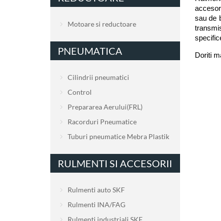
accesor
sau de 
Motoare si reductoare
transmi
specific
PNEUMATICA
Doriti m
Cilindrii pneumatici
Control
Prepararea Aerului(FRL)
Racorduri Pneumatice
Tuburi pneumatice Mebra Plastik
RULMENTI SI ACCESORII
Rulmenti auto SKF
Rulmenti INA/FAG
Rulmenti industriali SKF