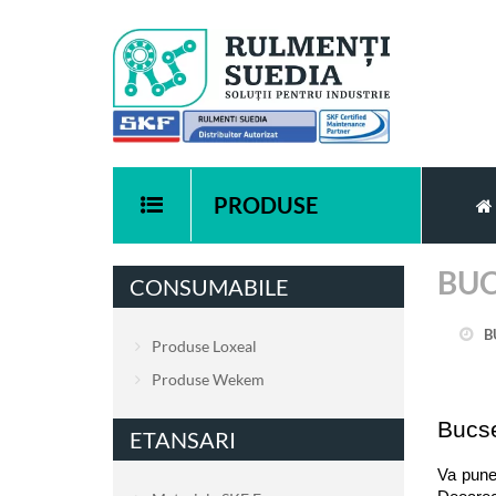
PRODUSE
BUC
CONSUMABILE
B
Produse Loxeal
Produse Wekem
Bucse
ETANSARI
Va punem