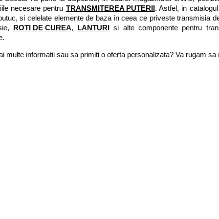
iile necesare pentru 
TRANSMITEREA PUTERII
. Astfel, in catalogu
butuc, si celelate elemente de baza in ceea ce priveste transmisia 
sie, 
ROTI DE CUREA
, 
LANTURI
 si alte componente pentru tran
e. 
ai multe informatii sau sa primiti o oferta personalizata? Va rugam sa 