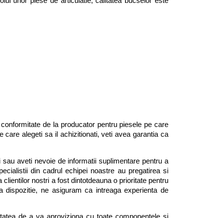
l unor piese de articulatie, calitatea bucselor este 
e conformitate de la producator pentru piesele pe care 
are alegeti sa il achizitionati, veti avea garantia ca 
i sau aveti nevoie de informatii suplimentare pentru a 
ecialistii din cadrul echipei noastre au pregatirea si 
clientilor nostri a fost dintotdeauna o prioritate pentru 
a dispozitie, ne asiguram ca intreaga experienta de 
litatea de a va aproviziona cu toate componentele si 