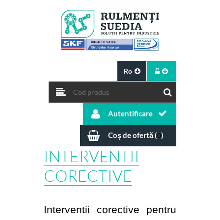
Ro
Autentificare
Coș de ofertă (
)
0
INTERVENTII
CORECTIVE
Interventii corective pentru 