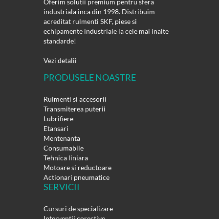
Oferim solutii premium pentru sfera
industriala inca din 1998. Distribuim
acreditat rulmenti SKF, piese si
echipamente industriale la cele mai inalte
standarde!
Vezi detalii
PRODUSELE NOASTRE
Rulmenti si accesorii
Transmiterea puterii
Lubrifiere
Etansari
Mentenanta
Consumabile
Tehnica liniara
Motoare si reductoare
Actionari pneumatice
SERVICII
Cursuri de specializare
Interventii corective