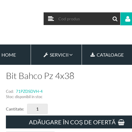
HOME
SERVICII
CATALOAGE
Bit Bahco Pz 4x38
Cod:
71PZDSDVH-4
Stoc: disponibil in stoc
Cantitate:
ADĂUGARE ÎN COȘ DE OFERTĂ