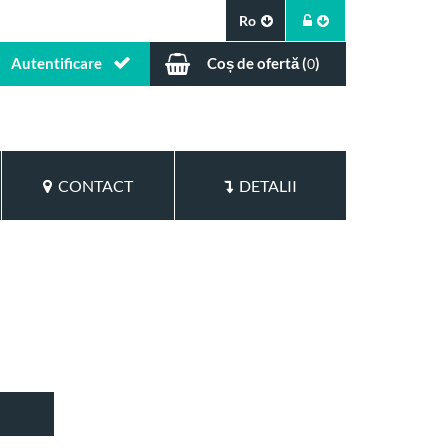
Ro
Autentificare
Coș de ofertă (
)
0
CONTACT
DETALII