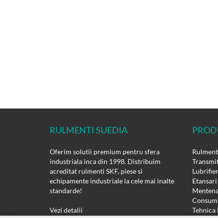
RULMENTI SUEDIA
PROD
Oferim solutii premium pentru sfera
Rulmenti
industriala inca din 1998. Distribuim
Transmit
acreditat rulmenti SKF, piese si
Lubrifie
echipamente industriale la cele mai inalte
Etansari
standarde!
Mentena
Consuma
Vezi detalii
Tehnica 