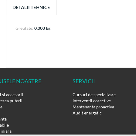
DETALII TEHNICE
Greutate:
0.000 kg
USELE NOASTRE
SERVICII
 si accesorii
Cursuri de specializare
erea puterii
Interventii corective
re
Mentenanta proactiva
Audit energetic
nta
bile
liniara