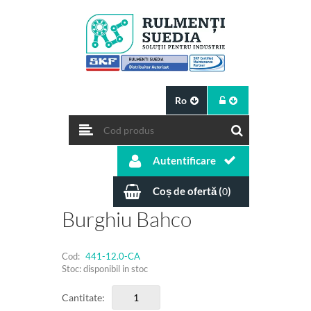
Ro
Autentificare
Coș de ofertă (
)
0
Burghiu Bahco
Cod:
441-12.0-CA
Stoc: disponibil in stoc
Cantitate: