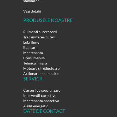
standarde!
Vezi detalii
PRODUSELE NOASTRE
Rulmenti si accesorii
Transmiterea puterii
Lubrifiere
Etansari
Mentenanta
Consumabile
Tehnica liniara
Motoare si reductoare
Actionari pneumatice
SERVICII
Cursuri de specializare
Interventii corective
Mentenanta proactiva
Audit energetic
DATE DE CONTACT