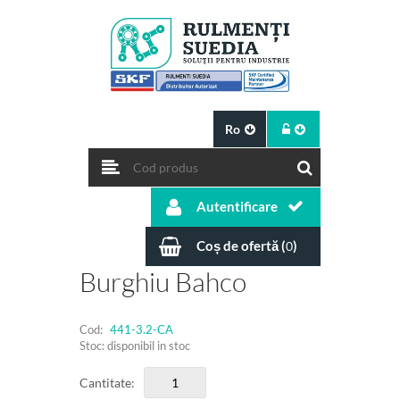
Ro
Autentificare
Coș de ofertă (
)
0
Burghiu Bahco
Cod:
441-3.2-CA
Stoc: disponibil in stoc
Cantitate: