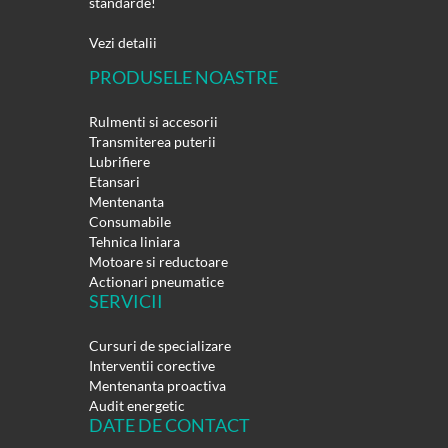
standarde!
Vezi detalii
PRODUSELE NOASTRE
Rulmenti si accesorii
Transmiterea puterii
Lubrifiere
Etansari
Mentenanta
Consumabile
Tehnica liniara
Motoare si reductoare
Actionari pneumatice
SERVICII
Cursuri de specializare
Interventii corective
Mentenanta proactiva
Audit energetic
DATE DE CONTACT