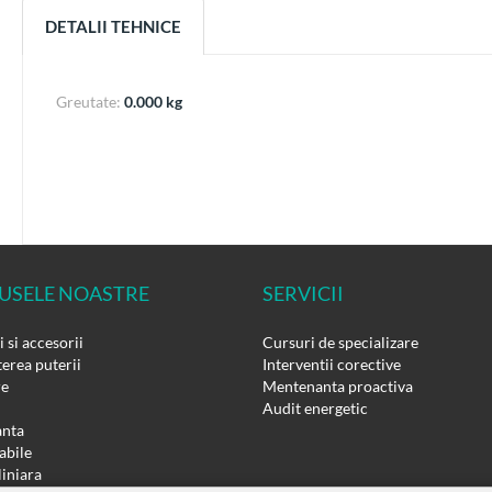
DETALII TEHNICE
Greutate:
0.000 kg
USELE NOASTRE
SERVICII
 si accesorii
Cursuri de specializare
erea puterii
Interventii corective
re
Mentenanta proactiva
Audit energetic
nta
bile
liniara