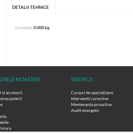
DETALII TEHNICE
Greutate:
0.000 kg
USELE NOASTRE
SERVICII
 si accesorii
Cursuri de specializare
erea puterii
Interventii corective
re
Mentenanta proactiva
Audit energetic
nta
bile
liniara