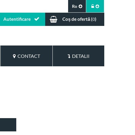
Ro
Autentificare
Coș de ofertă (
)
0
CONTACT
DETALII