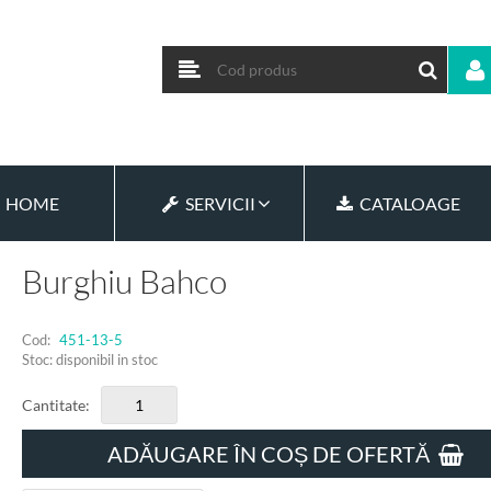
HOME
SERVICII
CATALOAGE
Burghiu Bahco
Cod:
451-13-5
Stoc: disponibil in stoc
Cantitate:
ADĂUGARE ÎN COȘ DE OFERTĂ