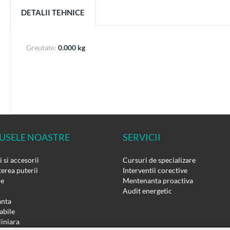
DETALII TEHNICE
Greutate:
0.000 kg
USELE NOASTRE
SERVICII
 si accesorii
Cursuri de specializare
erea puterii
Interventii corective
re
Mentenanta proactiva
Audit energetic
nta
bile
liniara