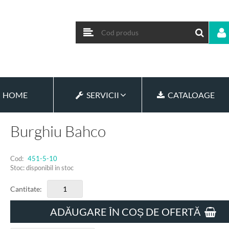
HOME
SERVICII
CATALOAGE
Burghiu Bahco
Cod:
451-5-10
Stoc: disponibil in stoc
Cantitate:
ADĂUGARE ÎN COȘ DE OFERTĂ