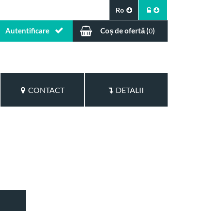
Ro
Autentificare
Coș de ofertă (
)
0
CONTACT
DETALII