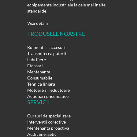
echipamente industriale la cele mai inalte
standarde!
Vezi detalii
PRODUSELE NOASTRE
Rulmenti si accesorii
Transmiterea puterii
Lubrifiere
Etansari
Mentenanta
Consumabile
Tehnica liniara
Motoare si reductoare
Actionari pneumatice
SERVICII
Cursuri de specializare
Interventii corective
Mentenanta proactiva
Audit energetic