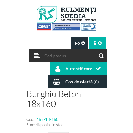
Ro
Autentificare
Coș de ofertă (
)
0
Burghiu Beton
18x160
Cod:
463-18-160
Stoc: disponibil in stoc