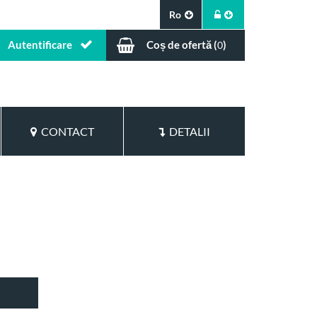
Ro
Autentificare
Coș de ofertă (
)
0
CONTACT
DETALII