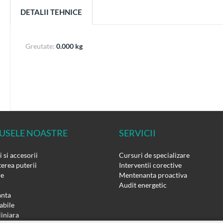
DETALII TEHNICE
Greutate:
0.000 kg
USELE NOASTRE
SERVICII
 si accesorii
Cursuri de specializare
erea puterii
Interventii corective
re
Mentenanta proactiva
Audit energetic
nta
bile
liniara