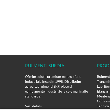
RULMENTI SUEDIA
PROD
Oferim solutii premium pentru sfera
Rulmenti
industriala inca din 1998. Distribuim
Transmit
acreditat rulmenti SKF, piese si
Lubrifie
echipamente industriale la cele mai inalte
Etansari
standarde!
Mentena
Consuma
Vezi detalii
Tehnica 