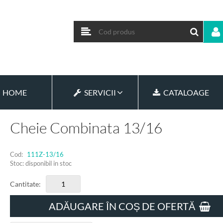
HOME
SERVICII
CATALOAGE
Cheie Combinata 13/16
Cod:
111Z-13/16
Stoc: disponibil in stoc
Cantitate:
ADĂUGARE ÎN COȘ DE OFERTĂ