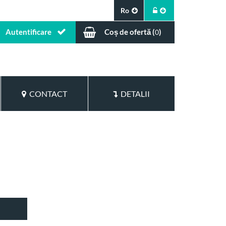
Ro
Autentificare
Coș de ofertă (
)
0
CONTACT
DETALII