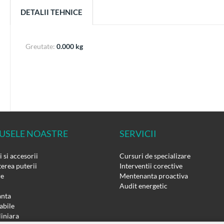
DETALII TEHNICE
Greutate:
0.000 kg
USELE NOASTRE
SERVICII
 si accesorii
Cursuri de specializare
erea puterii
Interventii corective
re
Mentenanta proactiva
Audit energetic
nta
bile
liniara