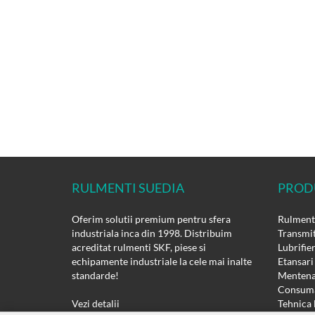
RULMENTI SUEDIA
PROD
Oferim solutii premium pentru sfera
Rulmenti
industriala inca din 1998. Distribuim
Transmit
acreditat rulmenti SKF, piese si
Lubrifie
echipamente industriale la cele mai inalte
Etansari
standarde!
Mentena
Consuma
Vezi detalii
Tehnica 