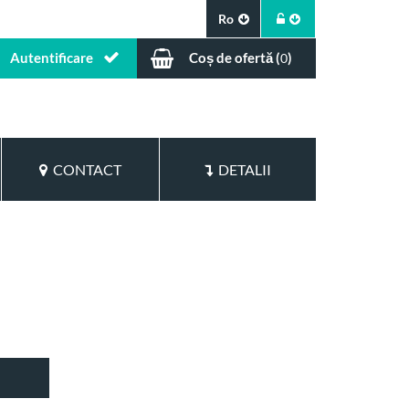
Ro
Autentificare
Coș de ofertă (
)
0
CONTACT
DETALII