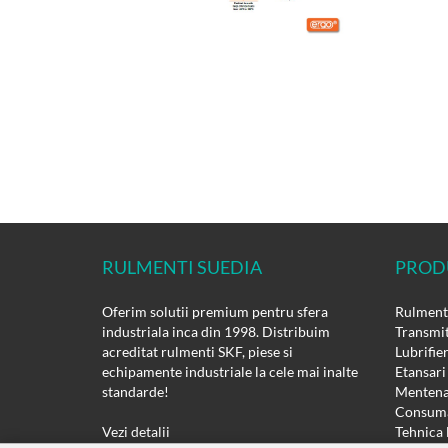
RULMENTI SUEDIA
PROD
Oferim solutii premium pentru sfera
Rulmenti
industriala inca din 1998. Distribuim
Transmit
acreditat rulmenti SKF, piese si
Lubrifie
echipamente industriale la cele mai inalte
Etansari
standarde!
Mentena
Consuma
Vezi detalii
Tehnica 