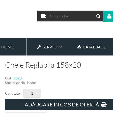
HOME
SERVICII
CATALOAGE
Cheie Reglabila 158x20
Cod:
9070
Stoc: disponibil in stoc
Cantitate:
ADĂUGARE ÎN COȘ DE OFERTĂ