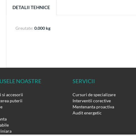
DETALII TEHNICE
Greutate:
0.000 kg
USELE NOASTRE
SERVICII
 si accesorii
Cursuri de specializare
erea puterii
Interventii corective
re
Mentenanta proactiva
Audit energetic
nta
bile
liniara