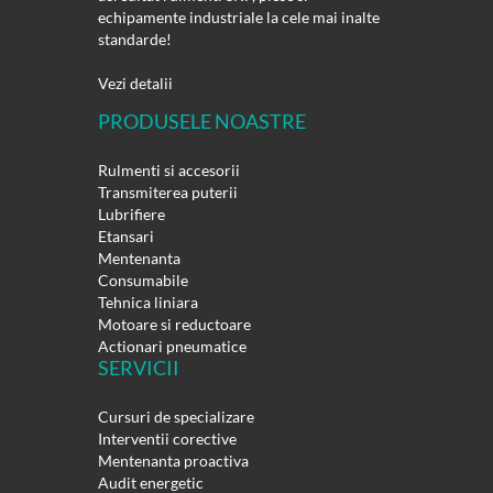
echipamente industriale la cele mai inalte
standarde!
Vezi detalii
PRODUSELE NOASTRE
Rulmenti si accesorii
Transmiterea puterii
Lubrifiere
Etansari
Mentenanta
Consumabile
Tehnica liniara
Motoare si reductoare
Actionari pneumatice
SERVICII
Cursuri de specializare
Interventii corective
Mentenanta proactiva
Audit energetic