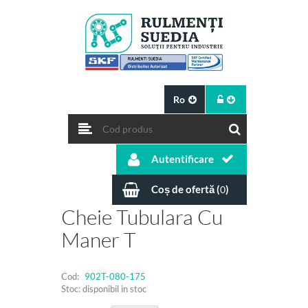
Ro
Autentificare
Coș de ofertă (
)
0
Cheie Tubulara Cu
Maner T
Cod:
902T-080-175
Stoc: disponibil in stoc