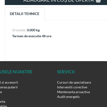
DETALII TEHNICE
Greutate:
0.000 kg
Termen de executie 48 ore
USELE NOASTRE
SERVICII
 si accesorii
Cursuri de specializare
erea puterii
Interventii corective
re
Mentenanta proactiva
Audit energetic
nta
bile