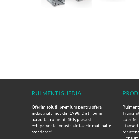
RULMENTI SUEDIA
PROD
Oferim solutii premium pentru sfera
Rulmenti
industriala inca din 1998. Distribuim
Transmit
acreditat rulmenti SKF, piese si
Lubrifie
echipamente industriale la cele mai inalte
Etansari
standarde!
Mentena
Consuma