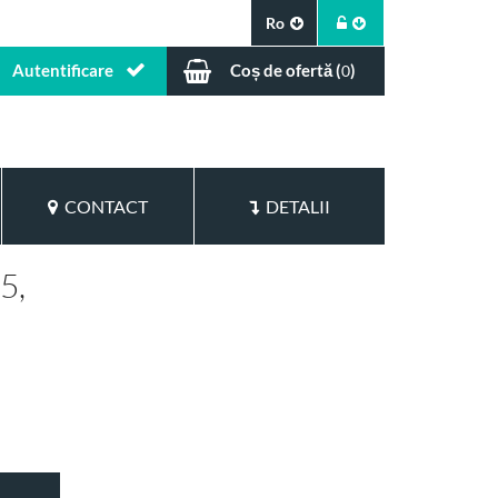
Ro
Autentificare
Coș de ofertă (
)
0
CONTACT
DETALII
5,