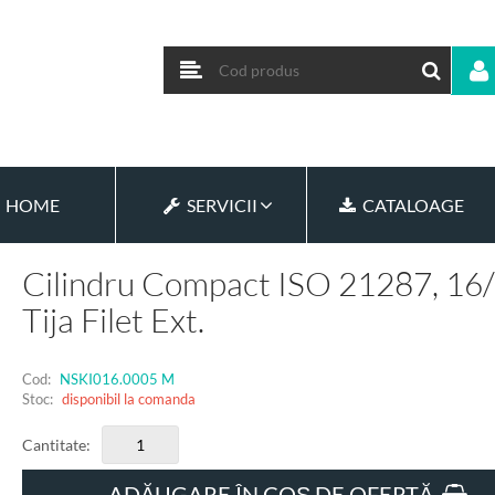
HOME
SERVICII
CATALOAGE
Cilindru Compact ISO 21287, 16/
Tija Filet Ext.
Cod:
NSKI016.0005 M
Stoc:
disponibil la comanda
Cantitate:
ADĂUGARE ÎN COȘ DE OFERTĂ