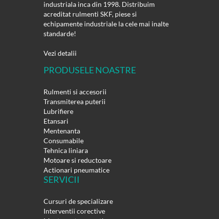
industriala inca din 1998. Distribuim
acreditat rulmenti SKF, piese si
echipamente industriale la cele mai inalte
standarde!
Vezi detalii
PRODUSELE NOASTRE
Rulmenti si accesorii
Transmiterea puterii
Lubrifiere
Etansari
Mentenanta
Consumabile
Tehnica liniara
Motoare si reductoare
Actionari pneumatice
SERVICII
Cursuri de specializare
Interventii corective