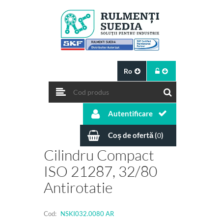
Ro
Autentificare
Coș de ofertă (
)
0
Cilindru Compact
ISO 21287, 32/80
Antirotatie
Cod:
NSKI032.0080 AR