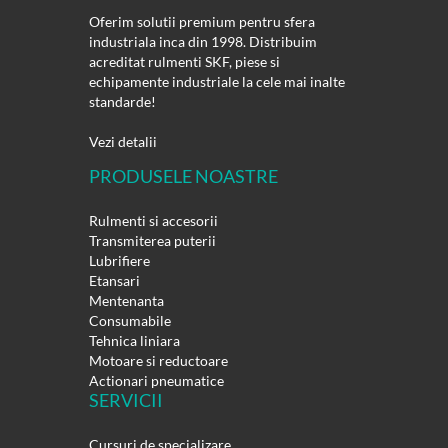
Oferim solutii premium pentru sfera
industriala inca din 1998. Distribuim
acreditat rulmenti SKF, piese si
echipamente industriale la cele mai inalte
standarde!
Vezi detalii
PRODUSELE NOASTRE
Rulmenti si accesorii
Transmiterea puterii
Lubrifiere
Etansari
Mentenanta
Consumabile
Tehnica liniara
Motoare si reductoare
Actionari pneumatice
SERVICII
Cursuri de specializare