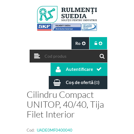
Ro
Autentificare
Coș de ofertă (
)
0
Cilindru Compact
UNITOP, 40/40, Tija
Filet Interior
Cod:
UADE0MF0400040