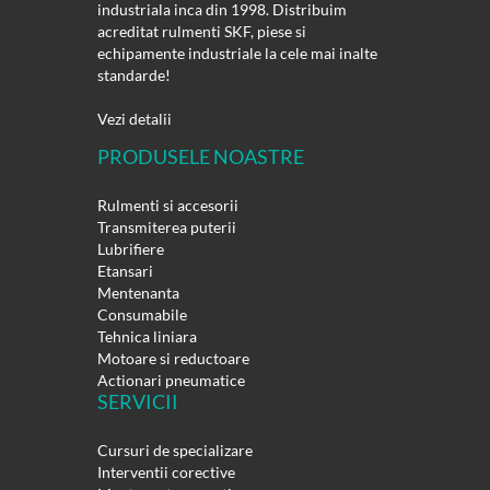
industriala inca din 1998. Distribuim
acreditat rulmenti SKF, piese si
echipamente industriale la cele mai inalte
standarde!
Vezi detalii
PRODUSELE NOASTRE
Rulmenti si accesorii
Transmiterea puterii
Lubrifiere
Etansari
Mentenanta
Consumabile
Tehnica liniara
Motoare si reductoare
Actionari pneumatice
SERVICII
Cursuri de specializare
Interventii corective