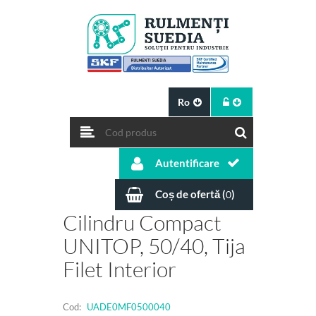
Ro
Autentificare
Coș de ofertă (
)
0
Cilindru Compact
UNITOP, 50/40, Tija
Filet Interior
Cod:
UADE0MF0500040