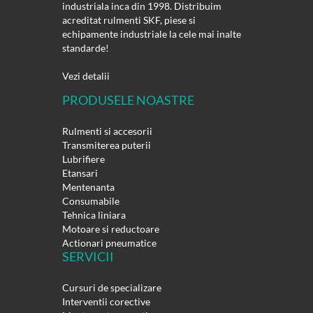
industriala inca din 1998. Distribuim
acreditat rulmenti SKF, piese si
echipamente industriale la cele mai inalte
standarde!
Vezi detalii
PRODUSELE NOASTRE
Rulmenti si accesorii
Transmiterea puterii
Lubrifiere
Etansari
Mentenanta
Consumabile
Tehnica liniara
Motoare si reductoare
Actionari pneumatice
SERVICII
Cursuri de specializare
Interventii corective