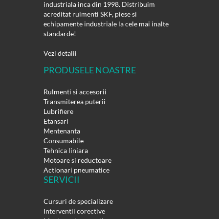
industriala inca din 1998. Distribuim
acreditat rulmenti SKF, piese si
echipamente industriale la cele mai inalte
standarde!
Vezi detalii
PRODUSELE NOASTRE
Rulmenti si accesorii
Transmiterea puterii
Lubrifiere
Etansari
Mentenanta
Consumabile
Tehnica liniara
Motoare si reductoare
Actionari pneumatice
SERVICII
Cursuri de specializare
Interventii corective