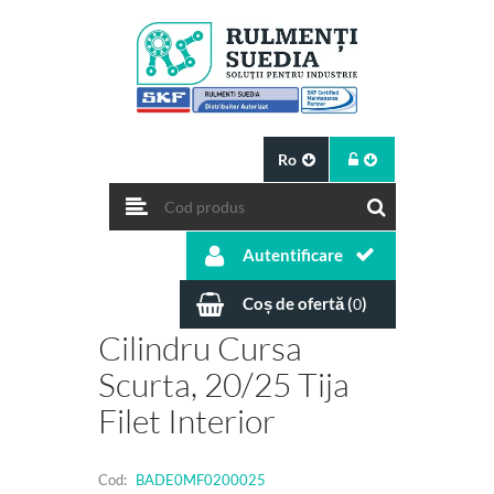
Ro
Autentificare
Coș de ofertă (
)
0
Cilindru Cursa
Scurta, 20/25 Tija
Filet Interior
Cod:
BADE0MF0200025