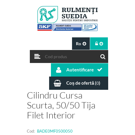
Ro
Autentificare
Coș de ofertă (
)
0
Cilindru Cursa
Scurta, 50/50 Tija
Filet Interior
Cod:
BADE0MF0500050