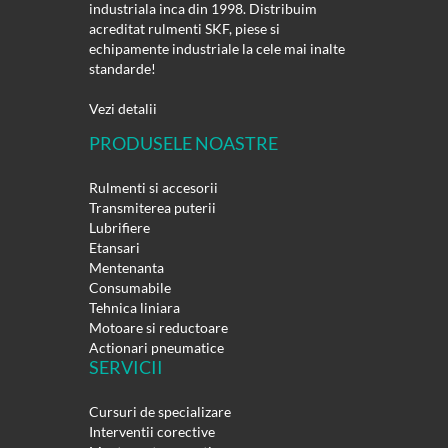
industriala inca din 1998. Distribuim
acreditat rulmenti SKF, piese si
echipamente industriale la cele mai inalte
standarde!
Vezi detalii
PRODUSELE NOASTRE
Rulmenti si accesorii
Transmiterea puterii
Lubrifiere
Etansari
Mentenanta
Consumabile
Tehnica liniara
Motoare si reductoare
Actionari pneumatice
SERVICII
Cursuri de specializare
Interventii corective