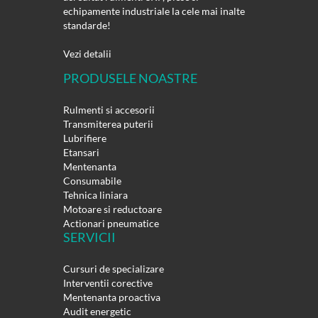
echipamente industriale la cele mai inalte
standarde!
Vezi detalii
PRODUSELE NOASTRE
Rulmenti si accesorii
Transmiterea puterii
Lubrifiere
Etansari
Mentenanta
Consumabile
Tehnica liniara
Motoare si reductoare
Actionari pneumatice
SERVICII
Cursuri de specializare
Interventii corective
Mentenanta proactiva
Audit energetic