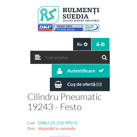
Ro
Autentificare
Coș de ofertă (
)
0
Cilindru Pneumatic
19243 - Festo
Cod:
DSNU-20-250-PPV-A
Stoc:
disponibil la comanda