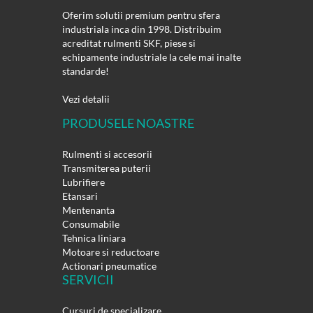
Oferim solutii premium pentru sfera
industriala inca din 1998. Distribuim
acreditat rulmenti SKF, piese si
echipamente industriale la cele mai inalte
standarde!
Vezi detalii
PRODUSELE NOASTRE
Rulmenti si accesorii
Transmiterea puterii
Lubrifiere
Etansari
Mentenanta
Consumabile
Tehnica liniara
Motoare si reductoare
Actionari pneumatice
SERVICII
Cursuri de specializare