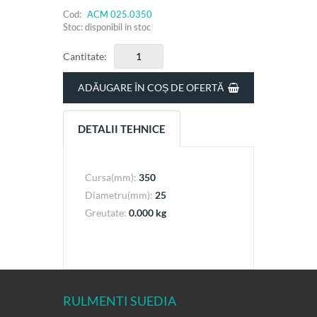
Cod:
ACM 025.0350
Stoc: disponibil in stoc
Cantitate:
ADĂUGARE ÎN COȘ DE OFERTĂ
DETALII TEHNICE
Cursa(mm):
350
Diametru(mm):
25
Greutate:
0.000 kg
RULMENTI SUEDIA