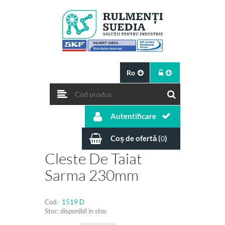
Ro
Autentificare
Coș de ofertă (
)
0
Cleste De Taiat
Sarma 230mm
Cod:
1519 D
Stoc: disponibil in stoc