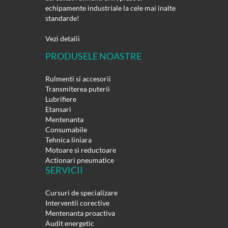
echipamente industriale la cele mai inalte
standarde!
Vezi detalii
PRODUSELE NOASTRE
Rulmenti si accesorii
Transmiterea puterii
Lubrifiere
Etansari
Mentenanta
Consumabile
Tehnica liniara
Motoare si reductoare
Actionari pneumatice
SERVICII
Cursuri de specializare
Interventii corective
Mentenanta proactiva
Audit energetic