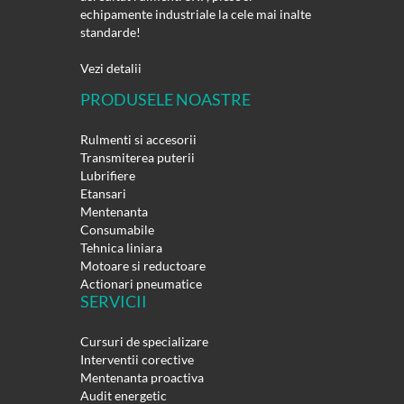
echipamente industriale la cele mai inalte
standarde!
Vezi detalii
PRODUSELE NOASTRE
Rulmenti si accesorii
Transmiterea puterii
Lubrifiere
Etansari
Mentenanta
Consumabile
Tehnica liniara
Motoare si reductoare
Actionari pneumatice
SERVICII
Cursuri de specializare
Interventii corective
Mentenanta proactiva
Audit energetic