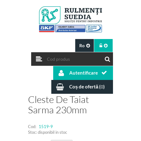
Ro
Autentificare
Coș de ofertă (
)
0
Cleste De Taiat
Sarma 230mm
Cod:
1519-9
Stoc: disponibil in stoc