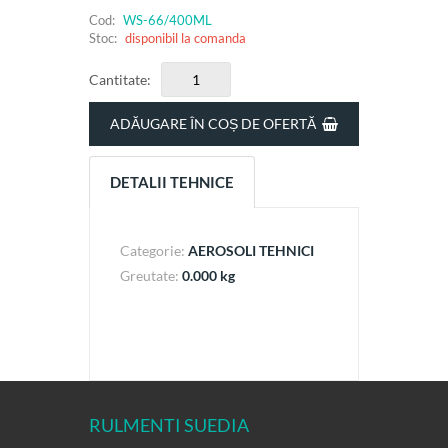
Cod:
WS-66/400ML
Stoc:
disponibil la comanda
Cantitate:
ADĂUGARE ÎN COȘ DE OFERTĂ
DETALII TEHNICE
Categorie:
AEROSOLI TEHNICI
Greutate:
0.000 kg
RULMENTI SUEDIA