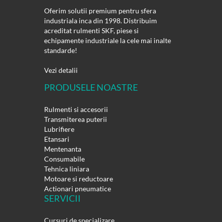
Oferim solutii premium pentru sfera
industriala inca din 1998. Distribuim
acreditat rulmenti SKF, piese si
echipamente industriale la cele mai inalte
standarde!
Vezi detalii
PRODUSELE NOASTRE
Rulmenti si accesorii
Transmiterea puterii
Lubrifiere
Etansari
Mentenanta
Consumabile
Tehnica liniara
Motoare si reductoare
Actionari pneumatice
SERVICII
Cursuri de specializare