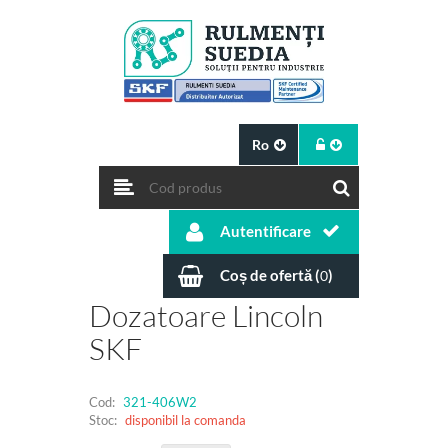
Ro
Autentificare
Coș de ofertă (
)
0
Dozatoare Lincoln
SKF
Cod:
321-406W2
Stoc:
disponibil la comanda