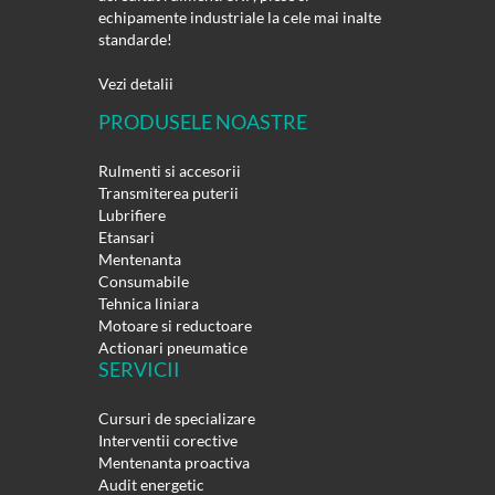
echipamente industriale la cele mai inalte
standarde!
Vezi detalii
PRODUSELE NOASTRE
Rulmenti si accesorii
Transmiterea puterii
Lubrifiere
Etansari
Mentenanta
Consumabile
Tehnica liniara
Motoare si reductoare
Actionari pneumatice
SERVICII
Cursuri de specializare
Interventii corective
Mentenanta proactiva
Audit energetic