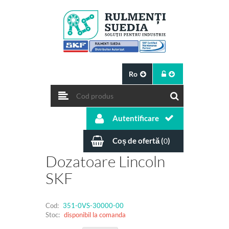
Ro
Autentificare
Coș de ofertă (
)
0
Dozatoare Lincoln
SKF
Cod:
351-0VS-30000-00
Stoc:
disponibil la comanda