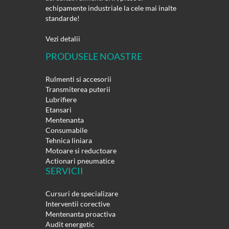
echipamente industriale la cele mai inalte
standarde!
Vezi detalii
PRODUSELE NOASTRE
Rulmenti si accesorii
Transmiterea puterii
Lubrifiere
Etansari
Mentenanta
Consumabile
Tehnica liniara
Motoare si reductoare
Actionari pneumatice
SERVICII
Cursuri de specializare
Interventii corective
Mentenanta proactiva
Audit energetic