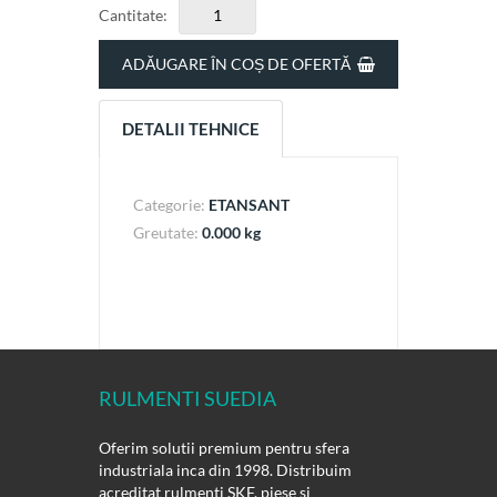
Cantitate:
ADĂUGARE ÎN COȘ DE OFERTĂ
DETALII TEHNICE
Categorie:
ETANSANT
Greutate:
0.000 kg
RULMENTI SUEDIA
Oferim solutii premium pentru sfera
industriala inca din 1998. Distribuim
acreditat rulmenti SKF, piese si