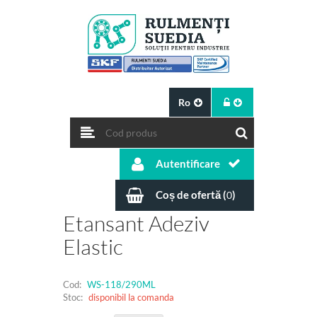
Ro
Autentificare
Coș de ofertă (
)
0
Etansant Adeziv
Elastic
Cod:
WS-118/290ML
Stoc:
disponibil la comanda