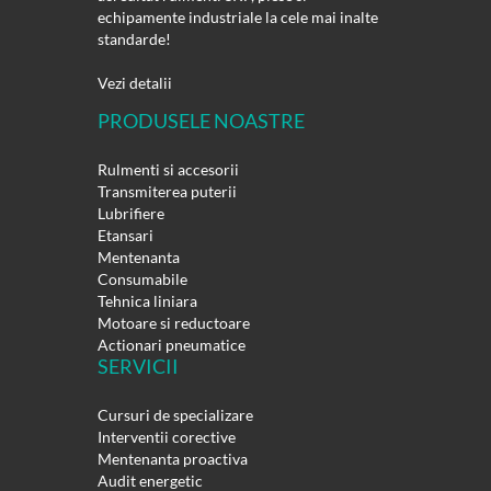
echipamente industriale la cele mai inalte
standarde!
Vezi detalii
PRODUSELE NOASTRE
Rulmenti si accesorii
Transmiterea puterii
Lubrifiere
Etansari
Mentenanta
Consumabile
Tehnica liniara
Motoare si reductoare
Actionari pneumatice
SERVICII
Cursuri de specializare
Interventii corective
Mentenanta proactiva
Audit energetic