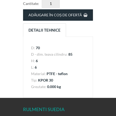
Cantitate:
ADĂUGARE ÎN COȘ DE OFERTĂ
DETALII TEHNICE
D:
70
D - dim. teava cilindru:
85
H:
6
L:
6
Material:
PTFE - teflon
Tip:
KPOR 30
Greutate:
0.000 kg
RULMENTI SUEDIA