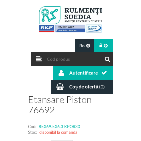
Ro
Autentificare
Coș de ofertă (
)
0
Etansare Piston
76692
Cod:
85X69.5X6.3 KPOR30
Stoc:
disponibil la comanda