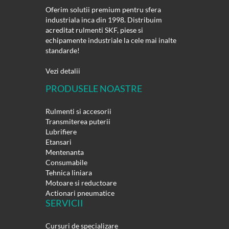
Oferim solutii premium pentru sfera
industriala inca din 1998. Distribuim
acreditat rulmenti SKF, piese si
echipamente industriale la cele mai inalte
standarde!
Vezi detalii
PRODUSELE NOASTRE
Rulmenti si accesorii
Transmiterea puterii
Lubrifiere
Etansari
Mentenanta
Consumabile
Tehnica liniara
Motoare si reductoare
Actionari pneumatice
SERVICII
Cursuri de specializare