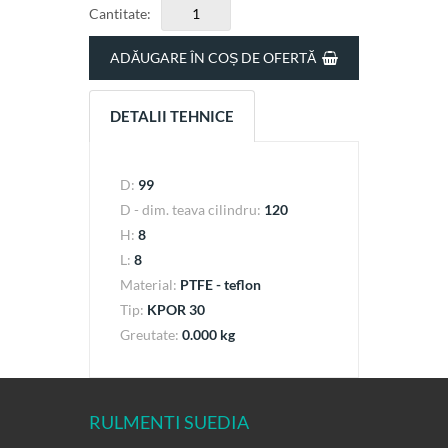
Cantitate:
ADĂUGARE ÎN COȘ DE OFERTĂ
DETALII TEHNICE
D:
99
D - dim. teava cilindru:
120
H:
8
L:
8
Material:
PTFE - teflon
Tip:
KPOR 30
Greutate:
0.000 kg
RULMENTI SUEDIA