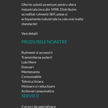
Oferim solutii premium pentru sfera
industriala inca din 1998. Distribuim
acreditat rulmenti SKF, piese si
echipamente industriale la cele mai inalte
standarde!
Vezi detalii
PRODUSELE NOASTRE
Rulmenti si accesorii
Transmiterea puterii
Lubrifiere
Etansari
Mentenanta
Consumabile
Tehnica liniara
Motoare si reductoare
Actionari pneumatice
SERVICII
Cursuri de specializare