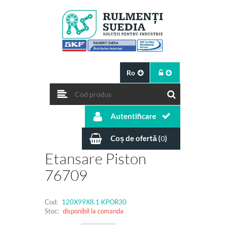
Ro
Autentificare
Coș de ofertă (
)
0
Etansare Piston
76709
Cod:
120X99X8.1 KPOR30
Stoc:
disponibil la comanda