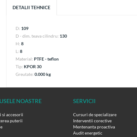
DETALII TEHNICE
D:
109
D - dim. teava cilindru:
130
H:
8
L:
8
Material:
PTFE - teflon
Tip:
KPOR 30
Greutate:
0.000 kg
USELE NOASTRE
SERVICII
 si accesorii
Cursuri de specializare
erea puterii
Interventii corective
re
Mentenanta proactiva
Audit energetic