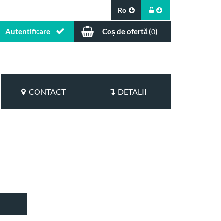
Ro
Autentificare
Coș de ofertă (
)
0
CONTACT
DETALII