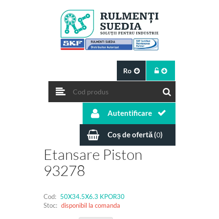
Ro
Autentificare
Coș de ofertă (
)
0
Etansare Piston
93278
Cod:
50X34.5X6.3 KPOR30
Stoc:
disponibil la comanda