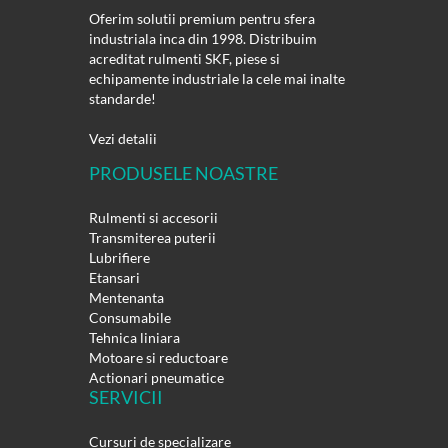
Oferim solutii premium pentru sfera
industriala inca din 1998. Distribuim
acreditat rulmenti SKF, piese si
echipamente industriale la cele mai inalte
standarde!
Vezi detalii
PRODUSELE NOASTRE
Rulmenti si accesorii
Transmiterea puterii
Lubrifiere
Etansari
Mentenanta
Consumabile
Tehnica liniara
Motoare si reductoare
Actionari pneumatice
SERVICII
Cursuri de specializare