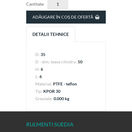
Cantitate:
ADĂUGARE ÎN COȘ DE OFERTĂ
DETALII TEHNICE
D:
35
D - dim. teava cilindru:
50
H:
6
L:
6
Material:
PTFE - teflon
Tip:
KPOR 30
Greutate:
0.000 kg
RULMENTI SUEDIA