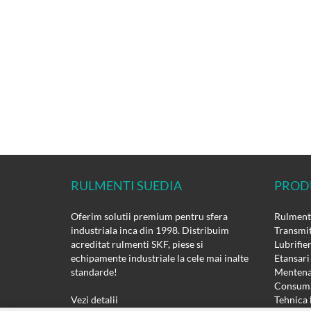
RULMENTI SUEDIA
PROD
Oferim solutii premium pentru sfera
Rulmenti
industriala inca din 1998. Distribuim
Transmit
acreditat rulmenti SKF, piese si
Lubrifie
echipamente industriale la cele mai inalte
Etansari
standarde!
Mentena
Consuma
Vezi detalii
Tehnica 