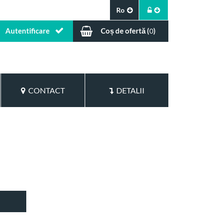
Ro
Autentificare
Coș de ofertă (
)
0
CONTACT
DETALII
l