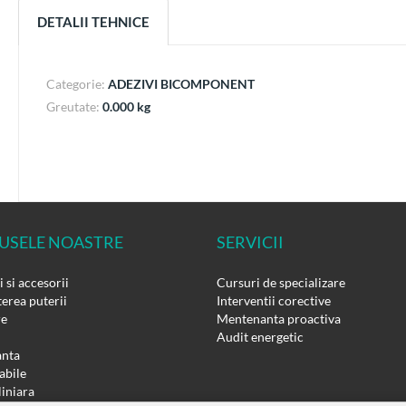
DETALII TEHNICE
Categorie:
ADEZIVI BICOMPONENT
Greutate:
0.000 kg
USELE NOASTRE
SERVICII
 si accesorii
Cursuri de specializare
erea puterii
Interventii corective
re
Mentenanta proactiva
Audit energetic
nta
bile
liniara