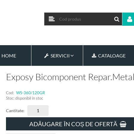
HOME
SERVICII
CATALOAGE
Exposy Bicomponent Repar.meta
Cod:
WS-360/120GR
Stoc: disponibil in stoc
Cantitate:
ADĂUGARE ÎN COȘ DE OFERTĂ