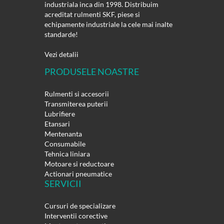
industriala inca din 1998. Distribuim
acreditat rulmenti SKF, piese si
echipamente industriale la cele mai inalte
standarde!
Vezi detalii
PRODUSELE NOASTRE
Rulmenti si accesorii
Transmiterea puterii
Lubrifiere
Etansari
Mentenanta
Consumabile
Tehnica liniara
Motoare si reductoare
Actionari pneumatice
SERVICII
Cursuri de specializare
Interventii corective