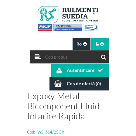
Ro
Autentificare
Coș de ofertă (
)
0
Expoxy Metal
Bicomponent Fluid
Intarire Rapida
Cod:
WS-364/25GR