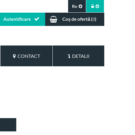
Ro
Autentificare
Coș de ofertă (
)
0
CONTACT
DETALII