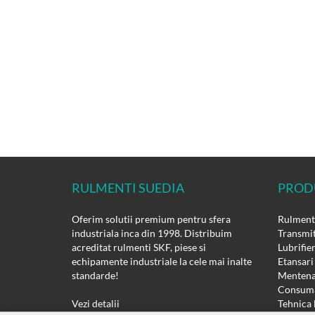
RULMENTI SUEDIA
PROD
Oferim solutii premium pentru sfera
Rulmenti
industriala inca din 1998. Distribuim
Transmit
acreditat rulmenti SKF, piese si
Lubrifie
echipamente industriale la cele mai inalte
Etansari
standarde!
Mentena
Consuma
Vezi detalii
Tehnica 