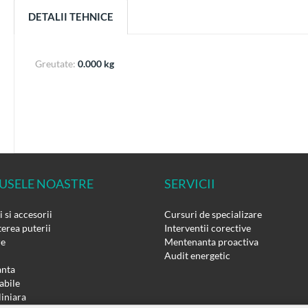
DETALII TEHNICE
Greutate:
0.000 kg
USELE NOASTRE
SERVICII
 si accesorii
Cursuri de specializare
erea puterii
Interventii corective
re
Mentenanta proactiva
Audit energetic
nta
bile
liniara