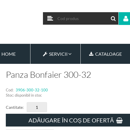
HOME
SERVICII
CATALOAGE
Panza Bonfaier 300-32
Cod:
3906-300-32-100
Stoc: disponibil in stoc
Cantitate:
ADĂUGARE ÎN COȘ DE OFERTĂ