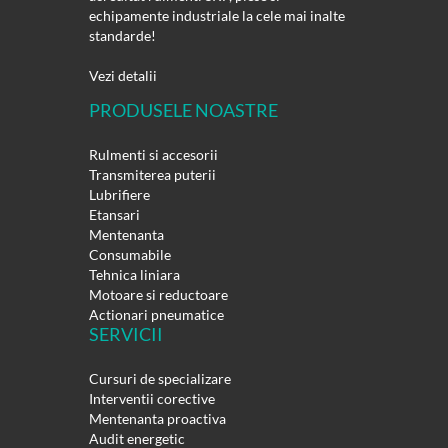
echipamente industriale la cele mai inalte
standarde!
Vezi detalii
PRODUSELE NOASTRE
Rulmenti si accesorii
Transmiterea puterii
Lubrifiere
Etansari
Mentenanta
Consumabile
Tehnica liniara
Motoare si reductoare
Actionari pneumatice
SERVICII
Cursuri de specializare
Interventii corective
Mentenanta proactiva
Audit energetic