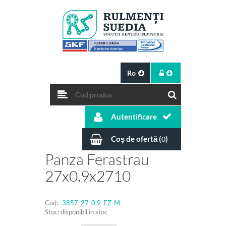
Ro
Autentificare
Coș de ofertă (
)
0
Panza Ferastrau
27x0.9x2710
Cod:
3857-27-0.9-EZ-M
Stoc: disponibil in stoc