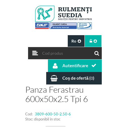
Ro
Autentificare
Coș de ofertă (
)
0
Panza Ferastrau
600x50x2.5 Tpi 6
Cod:
3809-600-50-2.50-6
Stoc: disponibil in stoc