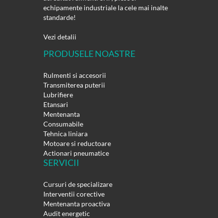
echipamente industriale la cele mai inalte
standarde!
Vezi detalii
PRODUSELE NOASTRE
Rulmenti si accesorii
Transmiterea puterii
Lubrifiere
Etansari
Mentenanta
Consumabile
Tehnica liniara
Motoare si reductoare
Actionari pneumatice
SERVICII
Cursuri de specializare
Interventii corective
Mentenanta proactiva
Audit energetic