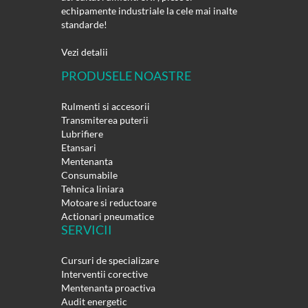
echipamente industriale la cele mai inalte
standarde!
Vezi detalii
PRODUSELE NOASTRE
Rulmenti si accesorii
Transmiterea puterii
Lubrifiere
Etansari
Mentenanta
Consumabile
Tehnica liniara
Motoare si reductoare
Actionari pneumatice
SERVICII
Cursuri de specializare
Interventii corective
Mentenanta proactiva
Audit energetic