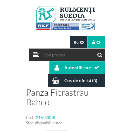
Ro
Autentificare
Coș de ofertă (
)
0
Panza Fierastrau
Bahco
Cod:
216-300-R
Stoc: disponibil in stoc