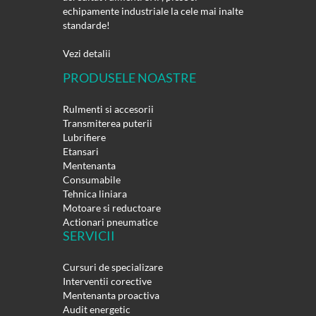
echipamente industriale la cele mai inalte
standarde!
Vezi detalii
PRODUSELE NOASTRE
Rulmenti si accesorii
Transmiterea puterii
Lubrifiere
Etansari
Mentenanta
Consumabile
Tehnica liniara
Motoare si reductoare
Actionari pneumatice
SERVICII
Cursuri de specializare
Interventii corective
Mentenanta proactiva
Audit energetic