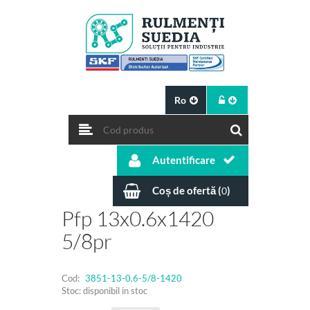
Ro
Autentificare
Coș de ofertă (
)
0
Pfp 13x0.6x1420
5/8pr
Cod:
3851-13-0.6-5/8-1420
Stoc: disponibil in stoc