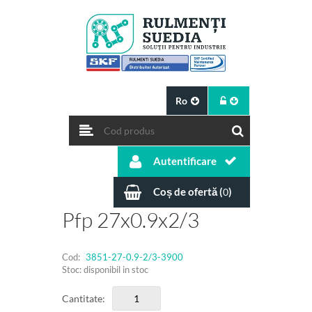
Ro
Autentificare
Coș de ofertă (
)
0
Pfp 27x0.9x2/3
Cod:
3851-27-0.9-2/3-3900
Stoc: disponibil in stoc
Cantitate: