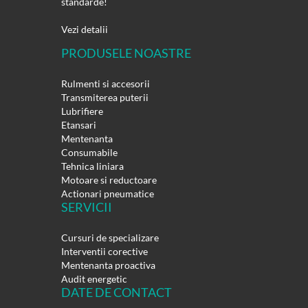
standarde!
Vezi detalii
PRODUSELE NOASTRE
Rulmenti si accesorii
Transmiterea puterii
Lubrifiere
Etansari
Mentenanta
Consumabile
Tehnica liniara
Motoare si reductoare
Actionari pneumatice
SERVICII
Cursuri de specializare
Interventii corective
Mentenanta proactiva
Audit energetic
DATE DE CONTACT