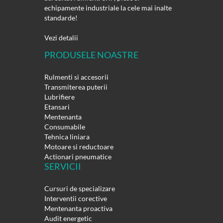
echipamente industriale la cele mai inalte
standarde!
Vezi detalii
PRODUSELE NOASTRE
Rulmenti si accesorii
Transmiterea puterii
Lubrifiere
Etansari
Mentenanta
Consumabile
Tehnica liniara
Motoare si reductoare
Actionari pneumatice
SERVICII
Cursuri de specializare
Interventii corective
Mentenanta proactiva
Audit energetic