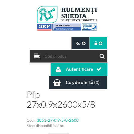
Ro
Autentificare
Coș de ofertă (
)
0
Pfp
27x0.9x2600x5/8
Cod:
3851-27-0.9-5/8-2600
Stoc: disponibil in stoc