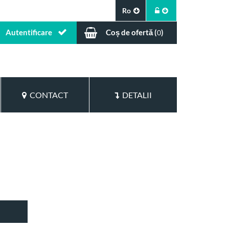
Ro
Autentificare
Coș de ofertă (
)
0
CONTACT
DETALII