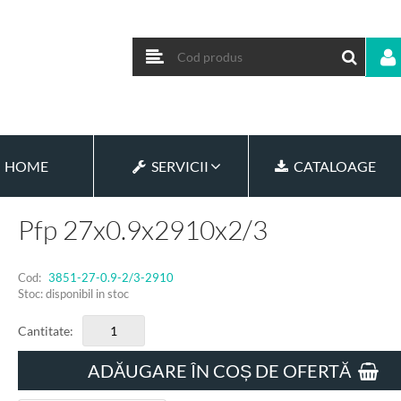
HOME
SERVICII
CATALOAGE
Pfp 27x0.9x2910x2/3
Cod:
3851-27-0.9-2/3-2910
Stoc: disponibil in stoc
Cantitate:
ADĂUGARE ÎN COȘ DE OFERTĂ