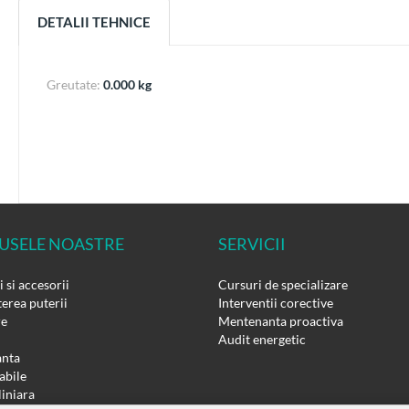
DETALII TEHNICE
Greutate:
0.000 kg
USELE NOASTRE
SERVICII
 si accesorii
Cursuri de specializare
erea puterii
Interventii corective
re
Mentenanta proactiva
Audit energetic
nta
bile
liniara