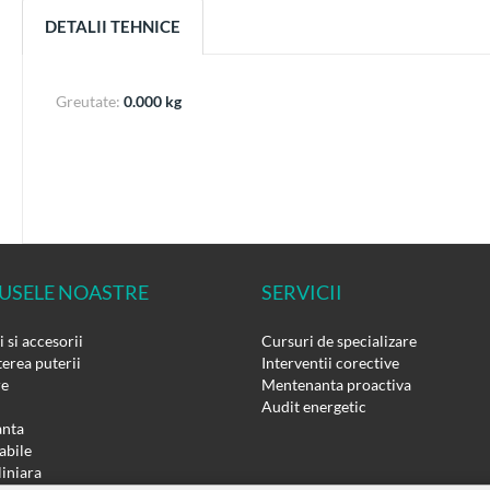
DETALII TEHNICE
Greutate:
0.000 kg
USELE NOASTRE
SERVICII
 si accesorii
Cursuri de specializare
erea puterii
Interventii corective
re
Mentenanta proactiva
Audit energetic
nta
bile
liniara