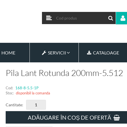
HOME
SERVICII
CATALOAGE
Pila Lant Rotunda 200mm-5.512
Cod:
168-8-5.5-1P
Stoc:
disponibil la comanda
Cantitate:
ADĂUGARE ÎN COȘ DE OFERTĂ