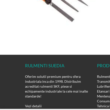
RULMENTI SUEDIA
PROD
Oferim solutii premium pentru sfera
Rulmenti
industriala inca din 1998. Distribuim
Transmit
acreditat rulmenti SKF, piese si
Lubrifie
echipamente industriale la cele mai inalte
Etansari
standarde!
Mentena
Consuma
Vezi detalii
Tehnica 