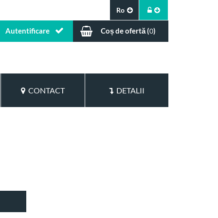
Ro
Autentificare
Coș de ofertă (
)
0
CONTACT
DETALII