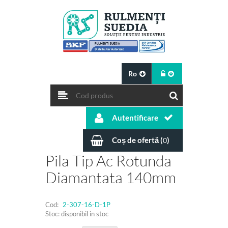
Ro
Autentificare
Coș de ofertă (
)
0
Pila Tip Ac Rotunda
Diamantata 140mm
Cod:
2-307-16-D-1P
Stoc: disponibil in stoc