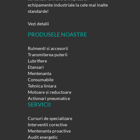
echipamente industriale la cele mai inalte
standarde!
Vezi detalii
PRODUSELE NOASTRE
Rulmenti si accesorii
Transmiterea puterii
Lubrifiere
Etansari
Mentenanta
Consumabile
Tehnica liniara
Motoare si reductoare
Actionari pneumatice
SERVICII
Cursuri de specializare
Interventii corective
Mentenanta proactiva
Audit energetic