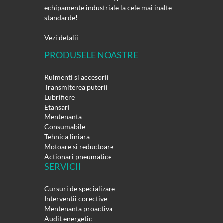
echipamente industriale la cele mai inalte
standarde!
Vezi detalii
PRODUSELE NOASTRE
Rulmenti si accesorii
Transmiterea puterii
Lubrifiere
Etansari
Mentenanta
Consumabile
Tehnica liniara
Motoare si reductoare
Actionari pneumatice
SERVICII
Cursuri de specializare
Interventii corective
Mentenanta proactiva
Audit energetic