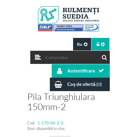
Ro
Autentificare
Coș de ofertă (
)
0
Pila Triunghiulara
150mm-2
Cod:
1-170-06-2-3
Stoc: disponibil in stoc