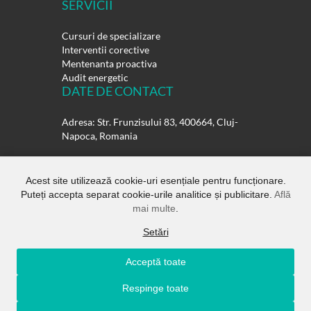
SERVICII
Cursuri de specializare
Interventii corective
Mentenanta proactiva
Audit energetic
DATE DE CONTACT
Adresa: Str. Frunzisului 83, 400664, Cluj-
Napoca, Romania
Telefon:
0264-432358
0264-432359
Acest site utilizează cookie-uri esențiale pentru funcționare.
Puteți accepta separat cookie-urile analitice și publicitare.
Află
E-mail:
office@rulmentisuedia.ro
mai multe
.
Setări
Acceptă toate
Copyright ©
Rulmenti Suedia SRL.
All
Respinge toate
Rights Reserved