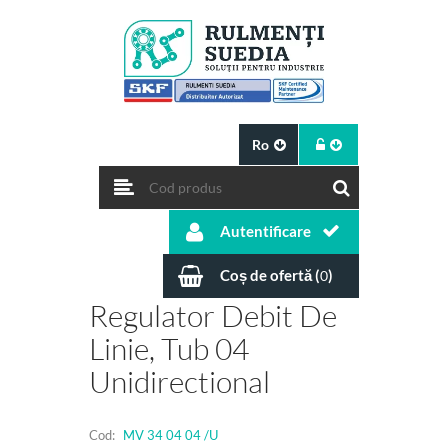
Ro
Autentificare
Coș de ofertă (
)
0
Regulator Debit De
Linie, Tub 04
Unidirectional
Cod:
MV 34 04 04 /U