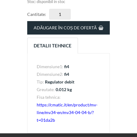
Stoc: disponibil in stoc
Cantitate:
ADĂUGARE ÎN COȘ DE OFERTĂ
DETALII TEHNICE
Dimensiune1:
fi4
Dimensiune2:
fi4
Tip:
Regulator debit
Greutate:
0.012 kg
Fisa tehnica:
https://cmatic.it/en/product/mv-
line/mv34-en/mv34-04-04-b/?
t=01da2b