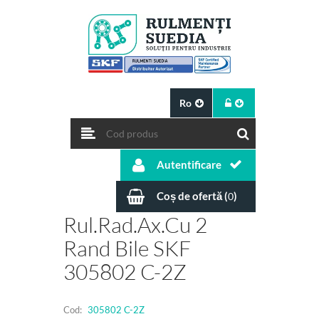
Ro
Autentificare
Coș de ofertă (
)
0
Rul.rad.ax.cu 2
Rand Bile SKF
305802 C-2Z
Cod:
305802 C-2Z