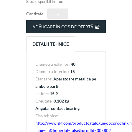
Stoc: disponibil in stoc
Cantitate:
ADĂUGARE ÎN COȘ DE OFERTĂ
DETALII TEHNICE
Diametru exterior:
40
Diametru interior:
15
Etansare:
Aparatoare metalica pe
ambele parti
Latime:
15.9
Greutate:
0.102 kg
Angular contact bearing
Fisa tehnica:
http://www.skf.com/productcatalogue/opcprodlink.h
lang=en&imperial=false&prodid=305802