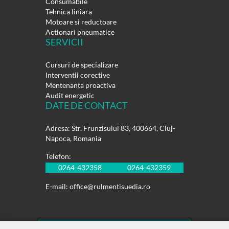
Consumabile
Tehnica liniara
Motoare si reductoare
Actionari pneumatice
SERVICII
Cursuri de specializare
Interventii corective
Mentenanta proactiva
Audit energetic
DATE DE CONTACT
Adresa: Str. Frunzisului 83, 400664, Cluj-
Napoca, Romania
Telefon:
0264-432358
0264-432359
E-mail:
office@rulmentisuedia.ro