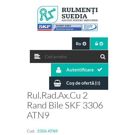
Ro
Autentificare
Coș de ofertă (
)
0
Rul.rad.ax.cu 2
Rand Bile SKF 3306
ATN9
Cod:
3306 ATN9