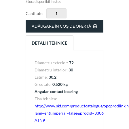
Stoc: disponibil in stoc
Cantitate:
ADĂUGARE ÎN COȘ DE OFERTĂ
DETALII TEHNICE
Diametru exterior:
72
Diametru interior:
30
Latime:
30.2
Greutate:
0.520 kg
Angular contact bearing
Fisa tehnica:
http://www.skf.com/productcatalogue/opcprodlink.h
lang=en&imperial=false&prodid=3306
ATN9