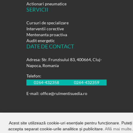
Actionari pneumatice
SERVICII
Cursuri de specializare
Interventii corective
Mentenanta proactiva
Audit energetic
DATE DE CONTACT
Adresa: Str. Frunzisului 83, 400664, Cluj-
Napoca, Romania
Telefon:
0264-432358
0264-432359
E-mail:
office@rulmentisuedia.ro
Acest site utilizează cookie-uri esențiale pentru funcționare. Puteți
Copyright ©
Rulmenti Suedia SRL.
All
accepta separat cookie-urile analitice și publicitare.
Află mai multe
.
Rights Reserved