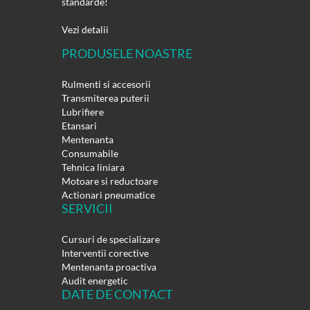
standarde!
Vezi detalii
PRODUSELE NOASTRE
Rulmenti si accesorii
Transmiterea puterii
Lubrifiere
Etansari
Mentenanta
Consumabile
Tehnica liniara
Motoare si reductoare
Actionari pneumatice
SERVICII
Cursuri de specializare
Interventii corective
Mentenanta proactiva
Audit energetic
DATE DE CONTACT