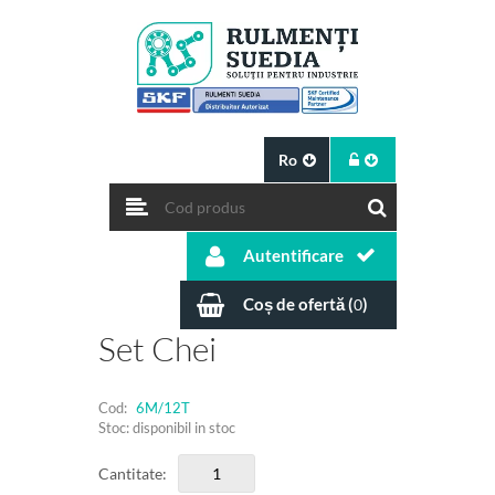
Ro
Autentificare
Coș de ofertă (
)
0
Set Chei
Cod:
6M/12T
Stoc: disponibil in stoc
Cantitate: