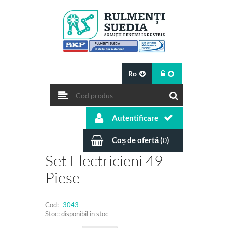
Ro
Autentificare
Coș de ofertă (
)
0
Set Electricieni 49
Piese
Cod:
3043
Stoc: disponibil in stoc