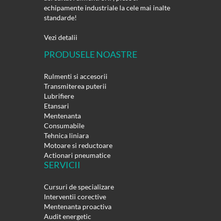
echipamente industriale la cele mai inalte
standarde!
Vezi detalii
PRODUSELE NOASTRE
Rulmenti si accesorii
Transmiterea puterii
Lubrifiere
Etansari
Mentenanta
Consumabile
Tehnica liniara
Motoare si reductoare
Actionari pneumatice
SERVICII
Cursuri de specializare
Interventii corective
Mentenanta proactiva
Audit energetic